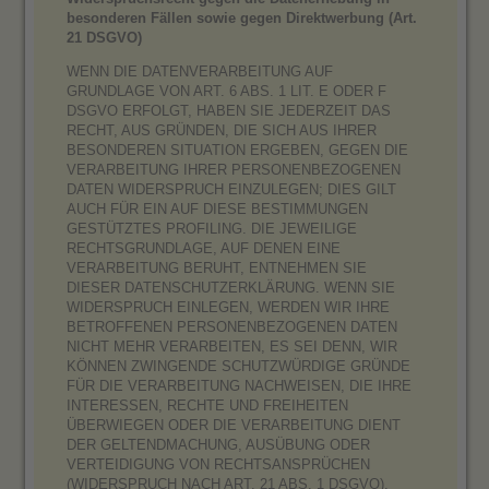
besonderen Fällen sowie gegen Direktwerbung (Art.
21 DSGVO)
WENN DIE DATENVERARBEITUNG AUF
GRUNDLAGE VON ART. 6 ABS. 1 LIT. E ODER F
DSGVO ERFOLGT, HABEN SIE JEDERZEIT DAS
RECHT, AUS GRÜNDEN, DIE SICH AUS IHRER
BESONDEREN SITUATION ERGEBEN, GEGEN DIE
VERARBEITUNG IHRER PERSONENBEZOGENEN
DATEN WIDERSPRUCH EINZULEGEN; DIES GILT
AUCH FÜR EIN AUF DIESE BESTIMMUNGEN
GESTÜTZTES PROFILING. DIE JEWEILIGE
RECHTSGRUNDLAGE, AUF DENEN EINE
VERARBEITUNG BERUHT, ENTNEHMEN SIE
DIESER DATENSCHUTZERKLÄRUNG. WENN SIE
WIDERSPRUCH EINLEGEN, WERDEN WIR IHRE
BETROFFENEN PERSONENBEZOGENEN DATEN
NICHT MEHR VERARBEITEN, ES SEI DENN, WIR
KÖNNEN ZWINGENDE SCHUTZWÜRDIGE GRÜNDE
FÜR DIE VERARBEITUNG NACHWEISEN, DIE IHRE
INTERESSEN, RECHTE UND FREIHEITEN
ÜBERWIEGEN ODER DIE VERARBEITUNG DIENT
DER GELTENDMACHUNG, AUSÜBUNG ODER
VERTEIDIGUNG VON RECHTSANSPRÜCHEN
(WIDERSPRUCH NACH ART. 21 ABS. 1 DSGVO).