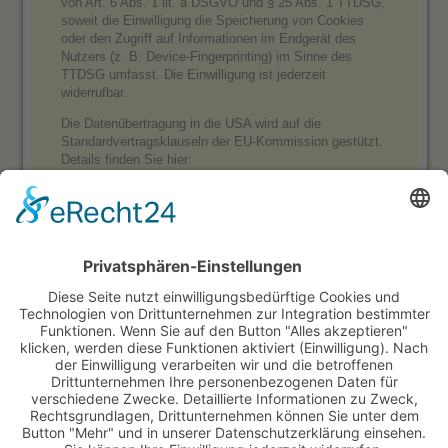
von Art. 6 Abs. 1 lit. a DSGVO und § 25 Abs. 1 TTDSG,
soweit die Einwilligung die Speicherung von Cookies
oder den Zugriff auf Informationen im Endgerät des
Nutzers (z. B. Device-Fingerprinting) im Sinne des
TTDSG umfasst. Die Einwilligung ist jederzeit
widerrufbar.
Die Datenübertragung in die USA wird auf die
Standardvertragsklauseln der EU-Kommission gestützt.
Details finden Sie hier:
https://privacy.google.com/businesses/gdprcontrollerterms/
und
https://privacy.google.com/businesses/gdprcontrollerterms/sccs/
.
Mehr Informationen zum Umgang mit Nutzerdaten
finden Sie in der Datenschutzerklärung von Google:
https://policies.google.com/privacy?hl=de
.
Das Unternehmen verfügt über eine Zertifizierung nach
dem „EU-US Data Privacy Framework“ (DPF). Der DPF
ist ein Übereinkommen zwischen der Europäischen
Union und den USA, der die Einhaltung europäischer
Datenschutzstandards bei Datenverarbeitungen in den
USA gewährleisten soll. Jedes nach dem DPF
zertifizierte Unternehmen verpflichtet sich, diese
Datenschutzstandards einzuhalten. Weitere