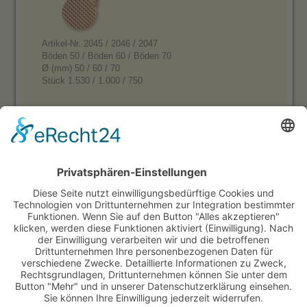
Artikel-Nr. 2045 / 2046 / 2047
Böden 50 / Böden 60 / Böden 70
Ø (mm) 50 / 60 / 70
Stück 1.530 / 1.000 / 750
Unsere Produkte:
Süße Hörnchen mit Rand, feinkaro
Süße Hörnchen mit Rand, grobkaro
Süße Hörnchen ohne Rand, feinkaro
Süße Hörnchen ohne Rand, grobkaro
Süße Hörnchen konfektioniert
Otto Black
Otto Kakao
Gepresste Waffelhörnchen
Tulpenhörnchen
Waffelbecher, Waffelschalen
Dekorfächer
Dekor Hohlhippen